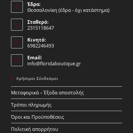
Έδρα:
Θεσσαλονίκη (έδρα - όχι κατάστημα)
Σταθερό:
2315118647
Opens
Κινητό:
in
6982246493
your
Opens
application
Email:
in
info@floridaboutique.gr
Opens
your
in
your
application
Χρήσιμοι Σύνδεσμοι
application
Μεταφορικά – Έξοδα αποστολής
Τρόποι πληρωμής
Όροι και Προϋποθέσεις
Πολιτική απορρήτου