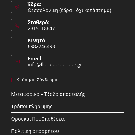
Έδρα:
Θεσσαλονίκη (έδρα - όχι κατάστημα)
Σταθερό:
2315118647
Opens
Κινητό:
in
6982246493
your
Opens
application
Email:
in
info@floridaboutique.gr
Opens
your
in
your
application
Χρήσιμοι Σύνδεσμοι
application
Μεταφορικά – Έξοδα αποστολής
Τρόποι πληρωμής
Όροι και Προϋποθέσεις
Πολιτική απορρήτου