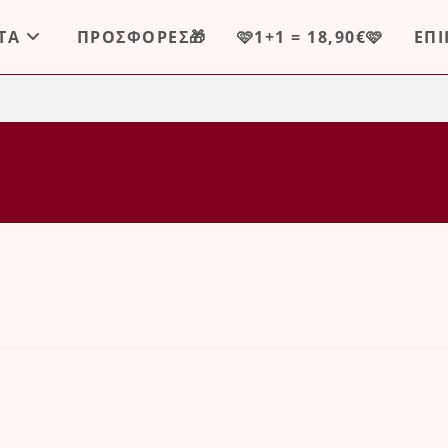
ΤΑ
ΠΡΟΣΦΟΡΕΣ🎁
🩷1+1 = 18,90€🩷
ΕΠ