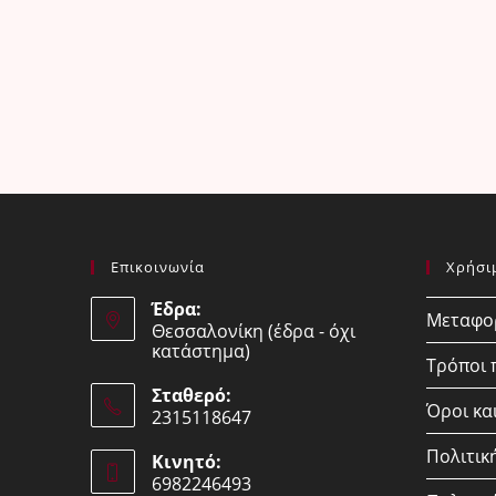
Επικοινωνία
Χρήσι
Έδρα:
Μεταφορ
Θεσσαλονίκη (έδρα - όχι
κατάστημα)
Τρόποι
Σταθερό:
Όροι κα
2315118647
Opens
Πολιτικ
Κινητό:
in
6982246493
your