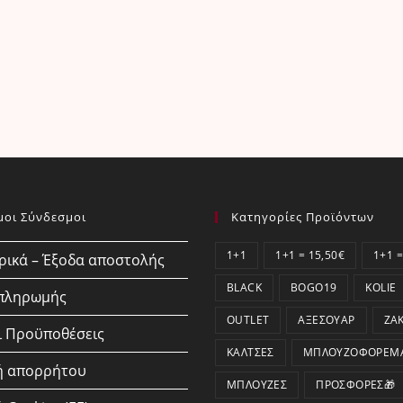
μοι Σύνδεσμοι
Κατηγορίες Προϊόντων
1+1
1+1 = 15,50€
1+1 =
ικά – Έξοδα αποστολής
BLACK
BOGO19
KOLIE
 πληρωμής
OUTLET
ΑΞΕΣΟΥΆΡ
ΖΑ
ι Προϋποθέσεις
ΚΆΛΤΣΕΣ
ΜΠΛΟΥΖΟΦΟΡΈΜ
ή απορρήτου
ΜΠΛΟΎΖΕΣ
ΠΡΟΣΦΟΡΕΣ🎁