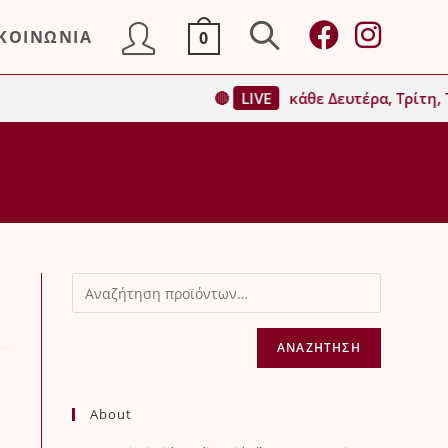
ΙΚΟΙΝΩΝΙΑ
0
Toggle
🔴
LIVE
κάθε Δευτέρα, Τρίτη, Τ
website
search
ΑΝΑΖΉΤΗΣΗ
About