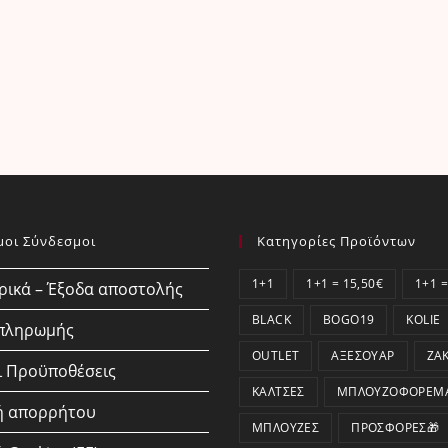
μοι Σύνδεσμοι
Κατηγορίες Προϊόντων
1+1
1+1 = 15,50€
1+1 =
ικά – Έξοδα αποστολής
BLACK
BOGO19
KOLIE
 πληρωμής
OUTLET
ΑΞΕΣΟΥΆΡ
ΖΑ
ι Προϋποθέσεις
ΚΆΛΤΣΕΣ
ΜΠΛΟΥΖΟΦΟΡΈΜ
ή απορρήτου
ΜΠΛΟΎΖΕΣ
ΠΡΟΣΦΟΡΕΣ🎁