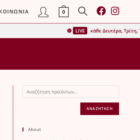
ΙΚΟΙΝΩΝΙΑ
0
Toggle
🔴
LIVE
κάθε Δευτέρα, Τρίτη, Τ
website
search
ΑΝΑΖΉΤΗΣΗ
About