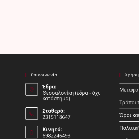
Επικοινωνία
Χρήσι
Έδρα:
Μεταφορ
Θεσσαλονίκη (έδρα - όχι
κατάστημα)
Τρόποι
Σταθερό:
Όροι κα
2315118647
Opens
Πολιτικ
Κινητό:
in
6982246493
your