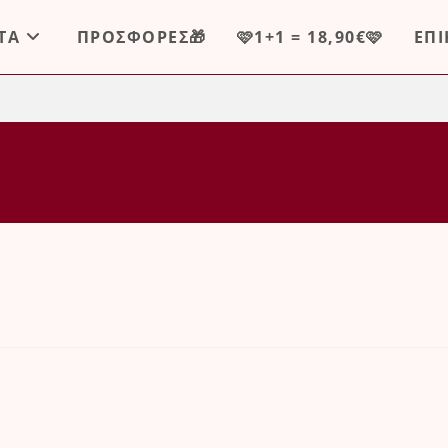
ΤΑ
ΠΡΟΣΦΟΡΕΣ🎁
🩷1+1 = 18,90€🩷
ΕΠ