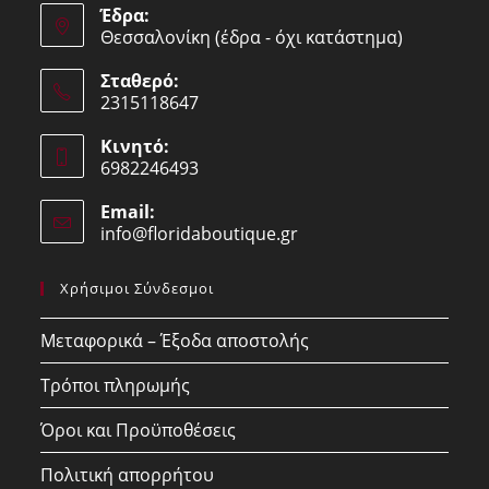
Έδρα:
Θεσσαλονίκη (έδρα - όχι κατάστημα)
Σταθερό:
2315118647
Opens
Κινητό:
in
6982246493
your
Opens
application
Email:
in
info@floridaboutique.gr
Opens
your
in
your
application
Χρήσιμοι Σύνδεσμοι
application
Μεταφορικά – Έξοδα αποστολής
Τρόποι πληρωμής
Όροι και Προϋποθέσεις
Πολιτική απορρήτου