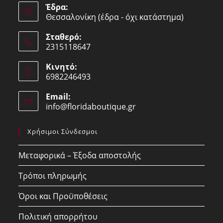
Έδρα:
Θεσσαλονίκη (έδρα - όχι κατάστημα)
Σταθερό:
2315118647
Opens
Κινητό:
in
6982246493
your
Opens
application
Email:
in
info@floridaboutique.gr
Opens
your
in
your
application
Χρήσιμοι Σύνδεσμοι
application
Μεταφορικά – Έξοδα αποστολής
Τρόποι πληρωμής
Όροι και Προϋποθέσεις
Πολιτική απορρήτου