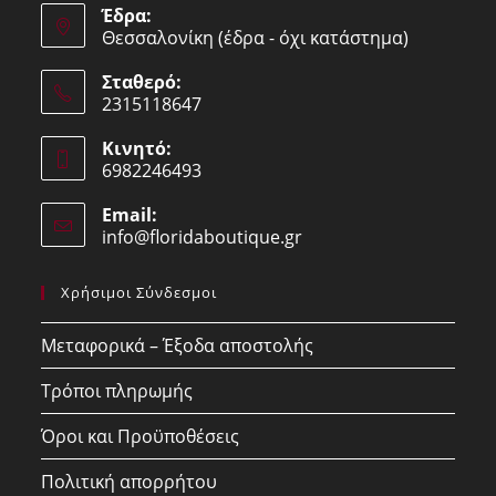
Έδρα:
Θεσσαλονίκη (έδρα - όχι κατάστημα)
Σταθερό:
2315118647
Opens
Κινητό:
in
6982246493
your
Opens
application
Email:
in
info@floridaboutique.gr
Opens
your
in
your
application
Χρήσιμοι Σύνδεσμοι
application
Μεταφορικά – Έξοδα αποστολής
Τρόποι πληρωμής
Όροι και Προϋποθέσεις
Πολιτική απορρήτου