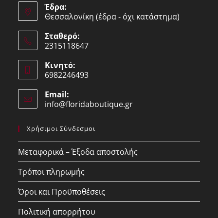
Έδρα:
Θεσσαλονίκη (έδρα - όχι κατάστημα)
Σταθερό:
2315118647
Opens
Κινητό:
in
6982246493
your
Opens
application
Email:
in
info@floridaboutique.gr
Opens
your
in
your
application
Χρήσιμοι Σύνδεσμοι
application
Μεταφορικά – Έξοδα αποστολής
Τρόποι πληρωμής
Όροι και Προϋποθέσεις
Πολιτική απορρήτου