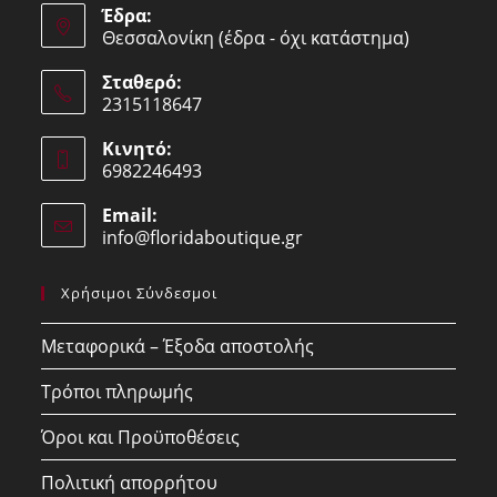
Έδρα:
Θεσσαλονίκη (έδρα - όχι κατάστημα)
Σταθερό:
2315118647
Opens
Κινητό:
in
6982246493
your
Opens
application
Email:
in
info@floridaboutique.gr
Opens
your
in
your
application
Χρήσιμοι Σύνδεσμοι
application
Μεταφορικά – Έξοδα αποστολής
Τρόποι πληρωμής
Όροι και Προϋποθέσεις
Πολιτική απορρήτου