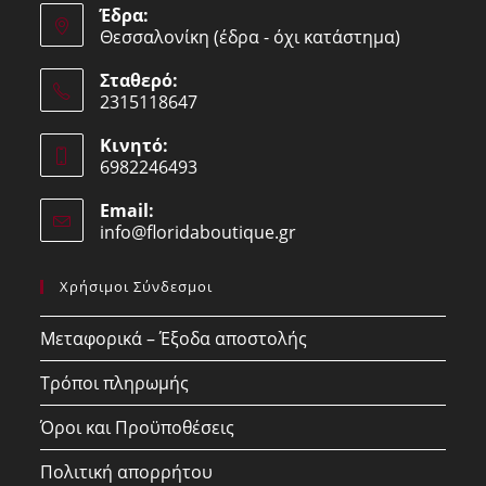
Έδρα:
Θεσσαλονίκη (έδρα - όχι κατάστημα)
Σταθερό:
2315118647
Opens
Κινητό:
in
6982246493
your
Opens
application
Email:
in
info@floridaboutique.gr
Opens
your
in
your
application
Χρήσιμοι Σύνδεσμοι
application
Μεταφορικά – Έξοδα αποστολής
Τρόποι πληρωμής
Όροι και Προϋποθέσεις
Πολιτική απορρήτου