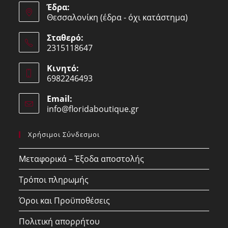
Έδρα:
Θεσσαλονίκη (έδρα - όχι κατάστημα)
Σταθερό:
2315118647
Opens
Κινητό:
in
6982246493
your
Opens
application
Email:
in
info@floridaboutique.gr
Opens
your
in
your
application
Χρήσιμοι Σύνδεσμοι
application
Μεταφορικά – Έξοδα αποστολής
Τρόποι πληρωμής
Όροι και Προϋποθέσεις
Πολιτική απορρήτου