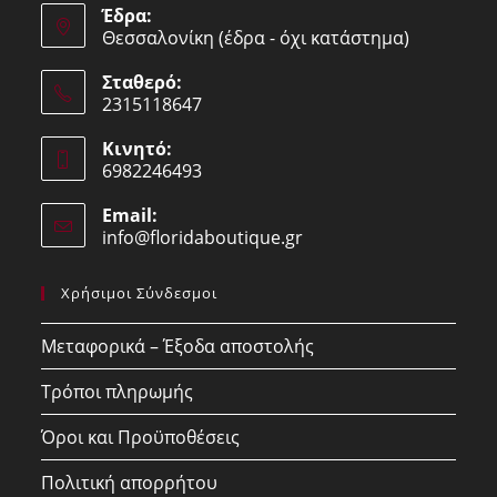
Έδρα:
Θεσσαλονίκη (έδρα - όχι κατάστημα)
Σταθερό:
2315118647
Opens
Κινητό:
in
6982246493
your
Opens
application
Email:
in
info@floridaboutique.gr
Opens
your
in
your
application
Χρήσιμοι Σύνδεσμοι
application
Μεταφορικά – Έξοδα αποστολής
Τρόποι πληρωμής
Όροι και Προϋποθέσεις
Πολιτική απορρήτου