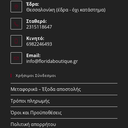
Έδρα:
Θεσσαλονίκη (έδρα - όχι κατάστημα)
Σταθερό:
2315118647
Opens
Κινητό:
in
6982246493
your
Opens
application
Email:
in
info@floridaboutique.gr
Opens
your
in
your
application
Χρήσιμοι Σύνδεσμοι
application
Μεταφορικά – Έξοδα αποστολής
Τρόποι πληρωμής
Όροι και Προϋποθέσεις
Πολιτική απορρήτου